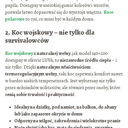
pupila. Dostępny w szerokiej gamie kolorów i wzorów,
pozwala łatwo dopasować się do wystroju wnętrza.
Koce
polarowe
to coś, co musi być w każdym domu.
2. Koc wojskowy – nie tylko dla
survivalowców
Koc wojskowy
z naturalnej wełny
, jak model 140×200
dostępny w ofercie LUVA, to
niezawodne źródło ciepła
– i
nie tylko. Dzięki
naturalnym właściwościom
termoregulacyjnym wełny
, taki koc zapewnia komfort nawet
w bardzo niskich temperaturach. Jest wybierany nie tylko
przez miłośników militariów, ale również przez osoby, które
cenią sobie trwałość i praktyczność
.
Idealny na działkę, pod namiot, na balkon, do altany
lub jako zapasowe okrycie w domu
Odporny na wilgoć, zabrudzenia i wielokrotne pranie
Może służyć jako koc, mata do siedzenia, awaryjne