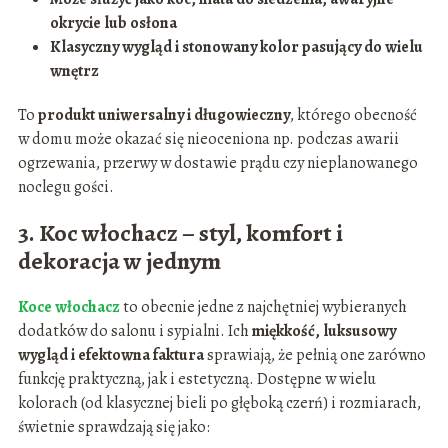
okrycie lub osłona
Klasyczny wygląd i stonowany kolor pasujący do wielu
wnętrz
To
produkt uniwersalny i długowieczny
, którego obecność
w domu może okazać się nieoceniona np. podczas awarii
ogrzewania, przerwy w dostawie prądu czy nieplanowanego
noclegu gości.
3. Koc włochacz – styl, komfort i
dekoracja w jednym
Koce włochacz
to obecnie jedne z najchętniej wybieranych
dodatków do salonu i sypialni. Ich
miękkość, luksusowy
wygląd i efektowna faktura
sprawiają, że pełnią one zarówno
funkcję praktyczną, jak i estetyczną. Dostępne w wielu
kolorach (od klasycznej bieli po głęboką czerń) i rozmiarach,
świetnie sprawdzają się jako: