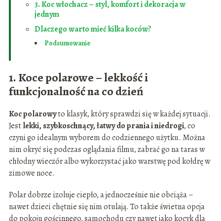
3. Koc włochacz – styl, komfort i dekoracja w
jednym
Dlaczego warto mieć kilka koców?
Podsumowanie
1. Koce polarowe – lekkość i
funkcjonalność na co dzień
Koc polarowy
to klasyk, który sprawdzi się w każdej sytuacji.
Jest
lekki, szybkoschnący, łatwy do prania i niedrogi
, co
czyni go idealnym wyborem do codziennego użytku. Można
nim okryć się podczas oglądania filmu, zabrać go na taras w
chłodny wieczór albo wykorzystać jako warstwę pod kołdrę w
zimowe noce.
Polar dobrze izoluje ciepło, a jednocześnie nie obciąża –
nawet dzieci chętnie się nim otulają. To także świetna opcja
do pokoju gościnnego, samochodu czy nawet jako kocyk dla