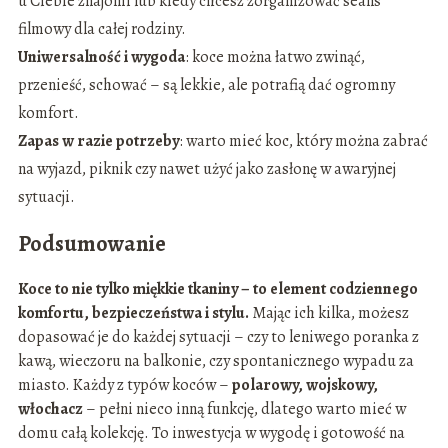
u Ciebie znajomi lub kiedy chcesz zorganizować seans
filmowy dla całej rodziny.
Uniwersalność i wygoda
: koce można łatwo zwinąć,
przenieść, schować – są lekkie, ale potrafią dać ogromny
komfort.
Zapas w razie potrzeby
: warto mieć koc, który można zabrać
na wyjazd, piknik czy nawet użyć jako zasłonę w awaryjnej
sytuacji.
Podsumowanie
Koce to nie tylko miękkie tkaniny – to element codziennego
komfortu, bezpieczeństwa i stylu.
Mając ich kilka, możesz
dopasować je do każdej sytuacji – czy to leniwego poranka z
kawą, wieczoru na balkonie, czy spontanicznego wypadu za
miasto. Każdy z typów koców –
polarowy, wojskowy,
włochacz
– pełni nieco inną funkcję, dlatego warto mieć w
domu całą kolekcję. To inwestycja w wygodę i gotowość na