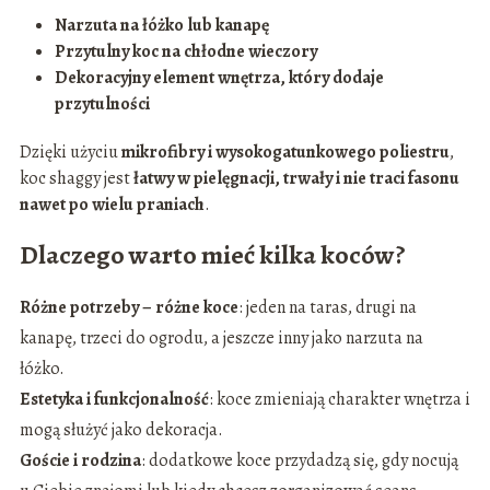
Narzuta na łóżko lub kanapę
Przytulny koc na chłodne wieczory
Dekoracyjny element wnętrza, który dodaje
przytulności
Dzięki użyciu
mikrofibry i wysokogatunkowego poliestru
,
koc shaggy jest
łatwy w pielęgnacji, trwały i nie traci fasonu
nawet po wielu praniach
.
Dlaczego warto mieć kilka koców?
Różne potrzeby – różne koce
: jeden na taras, drugi na
kanapę, trzeci do ogrodu, a jeszcze inny jako narzuta na
łóżko.
Estetyka i funkcjonalność
: koce zmieniają charakter wnętrza i
mogą służyć jako dekoracja.
Goście i rodzina
: dodatkowe koce przydadzą się, gdy nocują