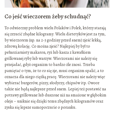
Co jeść wieczorem żeby schudnąć?
To odwieczny problem wielu Polaków i Polek, którzy starają
się zrzucić zbędne kilogramy. Wielu dietetyków jest za tym,
by wieczorem (np. na 2-3 godziny przed snem) zjeść lekką,
zdrową kolację. Co można zjeść? Najlepiej by był to
pełnoziarnisty makaron, ryż lub kasza z kawałkiem
grillowanej ryby lub warzyw. Wieczorami nie należy się
przejadać, gdyż organizm to bardzo źle znosi. Trzeba
pamiętać o tym, że to co się zje, musi organizm spalić, a to
oznacza dla niego ciężką pracę. Wieczorami nie należy więc
wybierać burgerów, pizzy, słodyczy, chipsów itp. Owoce
także nie będą najlepsze przed snem. Lepiej też postawić na
potrawy grillowane lub duszone niż na smażone w głębokim
oleju – uniknie się dzięki temu zbędnych kilogramów oraz
zyska się lepsze samopoczucie o poranku.