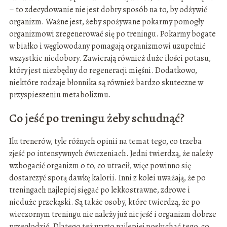
– to zdecydowanie nie jest dobry sposób na to, by odżywić
organizm. Ważne jest, żeby spożywane pokarmy pomogły
organizmowi zregenerować się po treningu. Pokarmy bogate
w białko i węglowodany pomagają organizmowi uzupełnić
wszystkie niedobory. Zawierają również duże ilości potasu,
który jest niezbędny do regeneracji mięśni. Dodatkowo,
niektóre rodzaje błonnika są również bardzo skuteczne w
przyspieszeniu metabolizmu.
Co jeść po treningu żeby schudnąć?
Ilu trenerów, tyle różnych opinii na temat tego, co trzeba
zjeść po intensywnych ćwiczeniach. Jedni twierdzą, że należy
wzbogacić organizm o to, co utracił, więc powinno się
dostarczyć sporą dawkę kalorii. Inni z kolei uważają, że po
treningach najlepiej sięgać po lekkostrawne, zdrowe i
nieduże przekąski. Są także osoby, które twierdzą, że po
wieczornym treningu nie należy już nic jeść i organizm dobrze
przegłodzić. Dlatego też warto najlepiej posłuchać tego, co