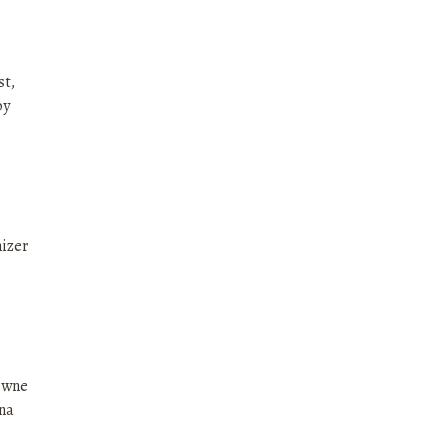
st,
by
izer
ówne
na