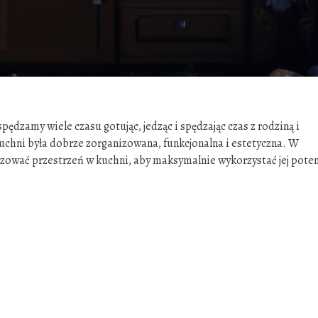
ędzamy wiele czasu gotując, jedząc i spędzając czas z rodziną i
kuchni była dobrze zorganizowana, funkcjonalna i estetyczna. W
ować przestrzeń w kuchni, aby maksymalnie wykorzystać jej poten