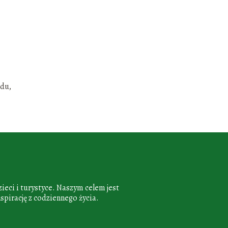
adu,
ieci i turystyce. Naszym celem jest
spirację z codziennego życia.