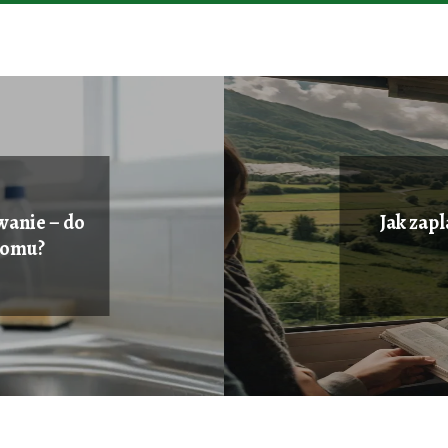
wanie – do
Jak zap
domu?