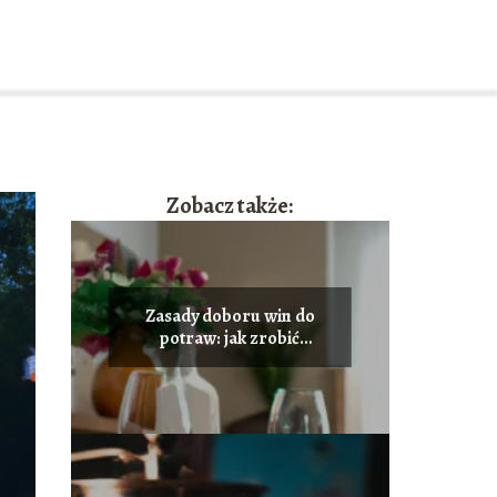
Zobacz także:
Zasady doboru win do
potraw: jak zrobić
wrażenie na każdym
przyjęciu