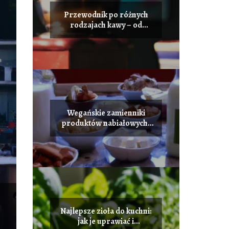
Przewodnik po różnych
rodzajach kawy – od
ziarna do filiżanki
Wegańskie zamienniki
produktów nabiałowych,
które pokochasz
Najlepsze zioła do kuchni:
jak je uprawiać i