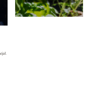
wykorzystywać w
codziennym gotowaniu
cjał.